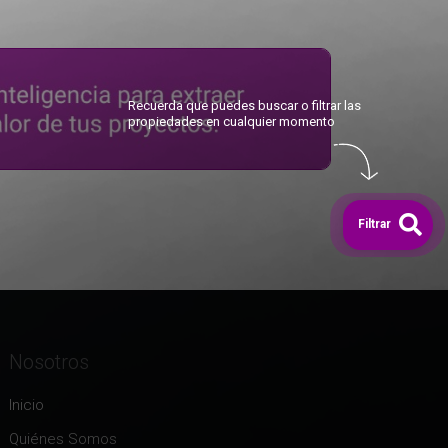
Recuerda que puedes buscar o filtrar las
propiedades en cualquier momento
Filtrar
Nosotros
Inicio
Quiénes Somos