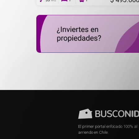
35
1
1
Mt2
El primer portal enfocado 100% al
arriendo en Chile.