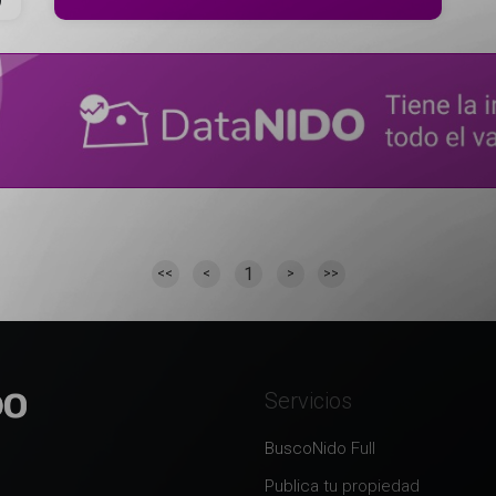
1
<<
<
>
>>
Servicios
BuscoNido Full
Publica tu propiedad