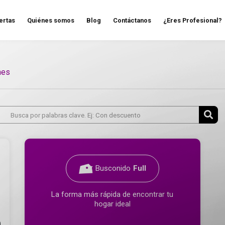
ertas
Quiénes somos
Blog
Contáctanos
¿Eres Profesional?
nes
Busconido
Full
La forma más rápida de encontrar tu
hogar ideal
0