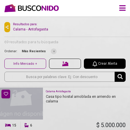
Resultados para:
Calama - Antofagasta
69 resultados para tu búsqueda
Ordenar:
Más Recientes
Crear Alerta
Info Mercado +
Calama Antofagasta
Casa tipo hostal amoblada en arriendo en
calama
$ 5.000.000
15
6