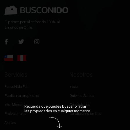
El primer portal enfocado 100% al
arriendo en Chile.
Servicios
Nosotros
BuscoNido Full
Inicio
Publica tu propiedad
Quiénes Somos
Info. Mercado
Contáctanos
Recuerda que puedes buscar o filtrar
las propiedades en cualquier momento
Profesionales
Condiciones de Uso
Alertas