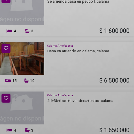
Se arrienda casa en peuco l, calama
$ 1.600.000
4
3
Calama Antofagasta
Casa en arriendo en calama, calama
$ 6.500.000
15
10
Calama Antofagasta
4d+3b+bod+lavanderia+estac. calama
$ 1.650.000
4
3