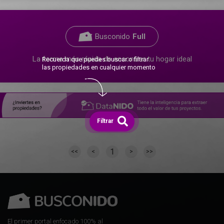
Busconido
Full
La forma más rápida de encontrar tu hogar ideal
Recuerda que puedes buscar o filtrar
las propiedades en cualquier momento
Filtrar
1
<<
<
>
>>
El primer portal enfocado 100% al