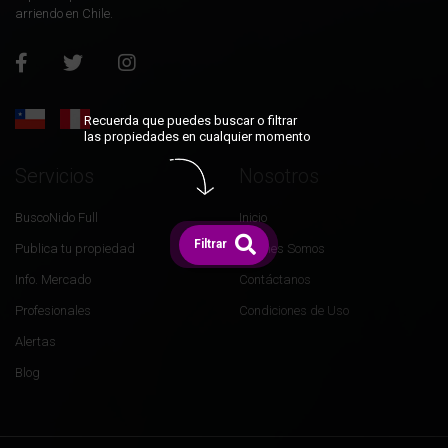
arriendo en Chile.
Recuerda que puedes buscar o filtrar
las propiedades en cualquier momento
Servicios
Nosotros
BuscoNido Full
Inicio
Filtrar
Publica tu propiedad
Quiénes Somos
Info. Mercado
Contáctanos
Profesionales
Condiciones de Uso
Alertas
Blog