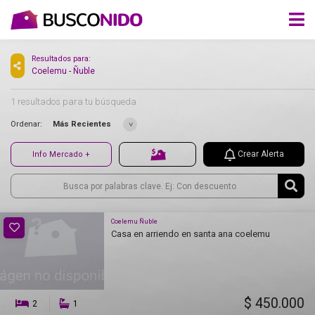
Resultados para:
Coelemu - Ñuble
1 resultados para tu búsqueda
Ordenar:
Más Recientes
Crear Alerta
Info Mercado +
Coelemu Ñuble
Casa en arriendo en santa ana coelemu
$ 450.000
2
1