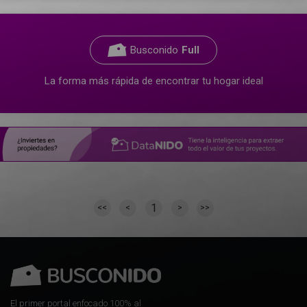
Busconido
Full
La forma más rápida de encontrar tu hogar ideal
1
<<
<
>
>>
El primer portal enfocado 100% al