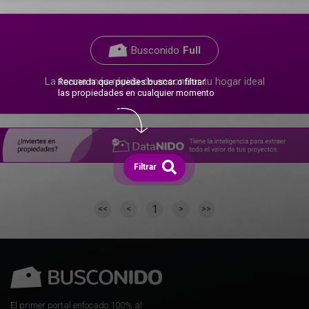
Busconido
Full
La forma más rápida de encontrar tu hogar ideal
Recuerda que puedes buscar o filtrar
las propiedades en cualquier momento
Filtrar
1
<<
<
>
>>
El primer portal enfocado 100% al