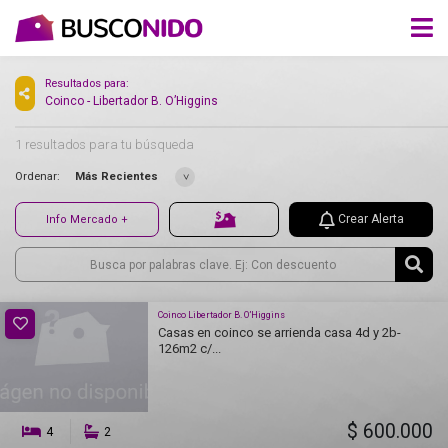
Resultados para:
Coinco - Libertador B. O’Higgins
1 resultados para tu búsqueda
Ordenar:
Más Recientes
Crear Alerta
Info Mercado +
Coinco Libertador B. O’Higgins
Casas en coinco se arrienda casa 4d y 2b-
126m2 c/...
$ 600.000
4
2