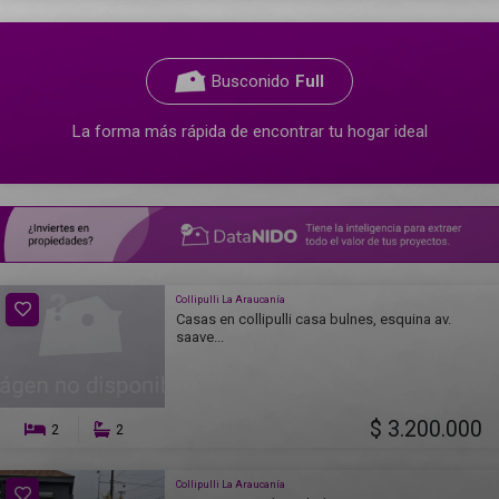
Busconido
Full
La forma más rápida de encontrar tu hogar ideal
Collipulli La Araucanía
Casas en collipulli casa bulnes, esquina av.
saave...
$ 3.200.000
2
2
Collipulli La Araucanía