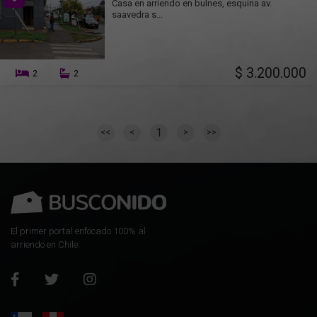
Casa en arriendo en bulnes, esquina av.
saavedra s...
$ 3.200.000
2
2
1
<<
<
>
>>
El primer portal enfocado 100% al
arriendo en Chile.