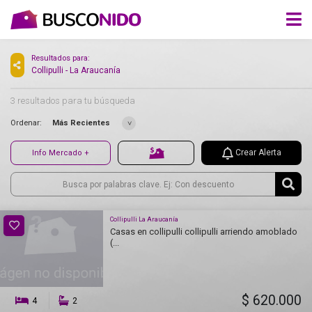
Resultados para:
Collipulli - La Araucanía
3 resultados para tu búsqueda
Ordenar:
Más Recientes
Crear Alerta
Info Mercado +
Collipulli La Araucanía
Casas en collipulli collipulli arriendo amoblado
(...
$ 620.000
4
2