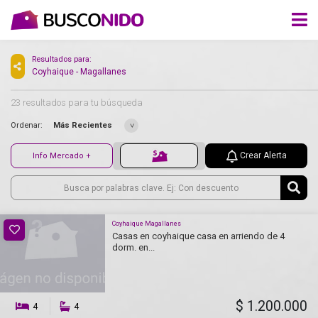
Resultados para:
Coyhaique - Magallanes
23 resultados para tu búsqueda
Ordenar:
Más Recientes
Crear Alerta
Info Mercado +
Coyhaique Magallanes
Casas en coyhaique casa en arriendo de 4
dorm. en...
$ 1.200.000
4
4