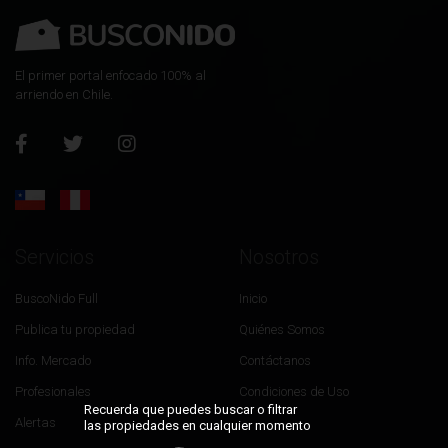
El primer portal enfocado 100% al
arriendo en Chile.
Servicios
Nosotros
BuscoNido Full
Inicio
Publica tu propiedad
Quiénes Somos
Info. Mercado
Contáctanos
Profesionales
Condiciones de Uso
Recuerda que puedes buscar o filtrar
Alertas
las propiedades en cualquier momento