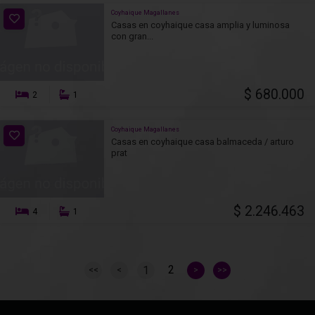
Coyhaique Magallanes
Casas en coyhaique casa amplia y luminosa
con gran...
$ 680.000
2
1
Coyhaique Magallanes
Casas en coyhaique casa balmaceda / arturo
prat
$ 2.246.463
4
1
2
1
<<
<
>
>>