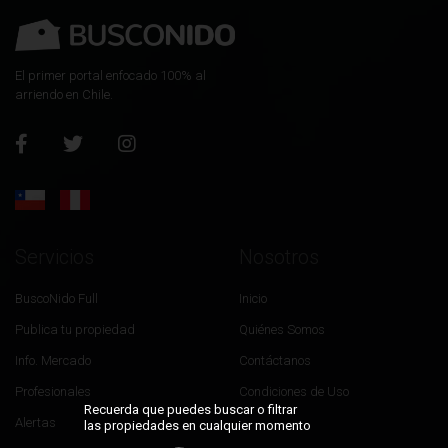
El primer portal enfocado 100% al
arriendo en Chile.
Servicios
Nosotros
BuscoNido Full
Inicio
Publica tu propiedad
Quiénes Somos
Info. Mercado
Contáctanos
Profesionales
Condiciones de Uso
Recuerda que puedes buscar o filtrar
Alertas
las propiedades en cualquier momento