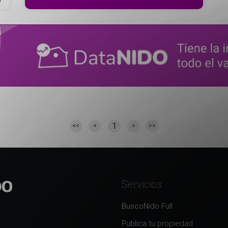
1
<<
<
>
>>
Servicios
BuscoNido Full
Publica tu propiedad