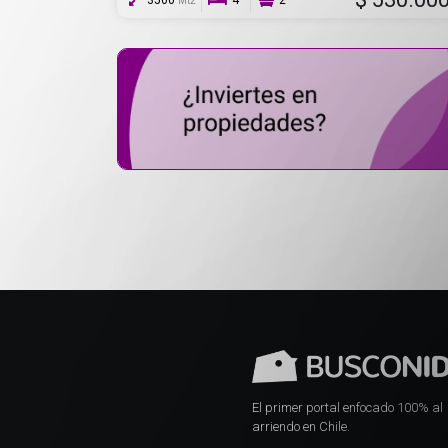
3500
4
2
Mt2
El primer portal enfocado 100% al
arriendo en Chile.