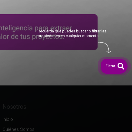
Recuerda que puedes buscar o filtrar las
propiedades en cualquier momento
Filtrar
Nosotros
Inicio
Quiénes Somos