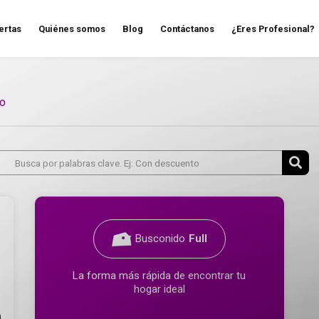
ertas
Quiénes somos
Blog
Contáctanos
¿Eres Profesional?
so
Busconido
Full
La forma más rápida de encontrar tu
hogar ideal
0