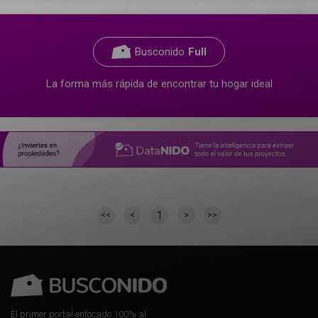
Busconido
Full
La forma más rápida de encontrar tu hogar ideal
1
<<
<
>
>>
El primer portal enfocado 100% al