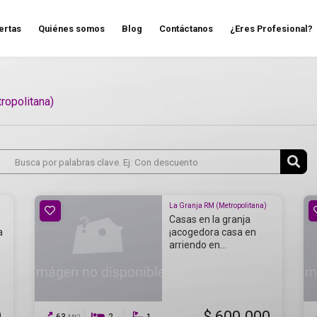
ertas
Quiénes somos
Blog
Contáctanos
¿Eres Profesional?
ropolitana)
La Granja RM (Metropolitana)
Casas en la granja
a
¡acogedora casa en
arriendo en...
0
$ 600.000