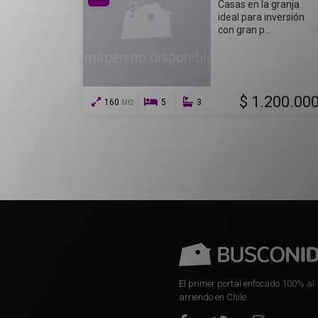
Casas en la granja
ideal para inversión
con gran p...
$ 1.200.00
160
5
3
Mt2
El primer portal enfocado 100% al
arriendo en Chile.