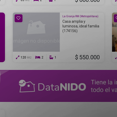
63
2
1
Mt2
La Granja RM (Metropolitana)
Casa amplia y
luminosa, ideal familia
(174156)
$ 550.000
120
2
1
Mt2