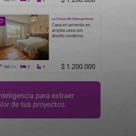
160
5
3
Mt2
La Granja RM (Metropolitana)
Casa en arriendo en
amplia casa con
diseño moderno...
$ 1.200.000
160
5
3
Mt2