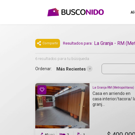
Al
La Granja - RM (Met
Resultados para:
Compartir
6 resultados para tu búsqueda
Ordenar:
Más Recientes
La Granja RM (Metropolitana)
Casa en arriendo en
casa interior/tacora/ l
granj...
$ 400.00