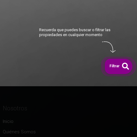
Recuerda que puedes buscar o filtrar las
propiedades en cualquier momento
Filtrar
Nosotros
Inicio
Quiénes Somos