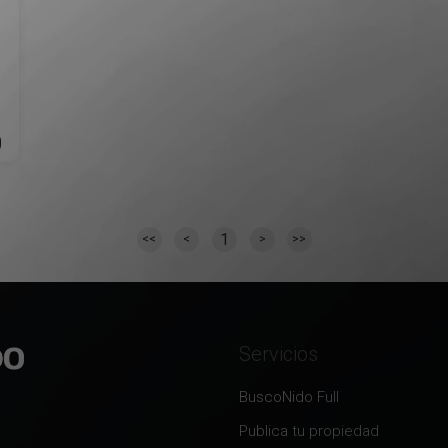
0
1
<<
<
>
>>
Servicios
BuscoNido Full
Publica tu propiedad