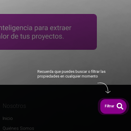
Recuerda que puedes buscar o filtrar las
propiedades en cualquier momento
Nosotros
Filtrar
Inicio
Quiénes Somos