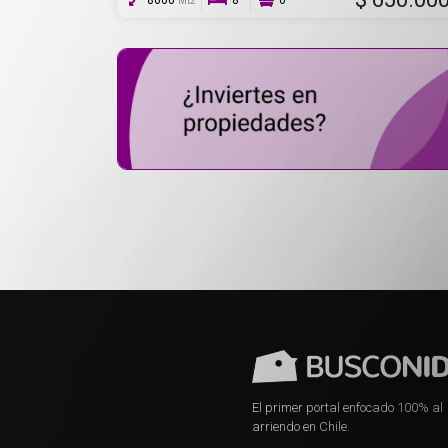
8000
8
6
Mt2
El primer portal enfocado 100% al
arriendo en Chile.