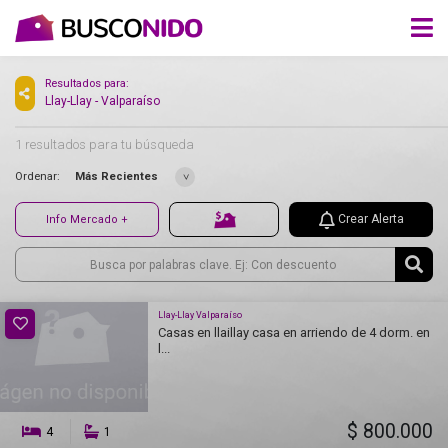
Resultados para:
Llay-Llay - Valparaíso
1 resultados para tu búsqueda
Ordenar:
Más Recientes
Crear Alerta
Info Mercado +
Llay-Llay Valparaíso
Casas en llaillay casa en arriendo de 4 dorm. en
l...
$ 800.000
4
1