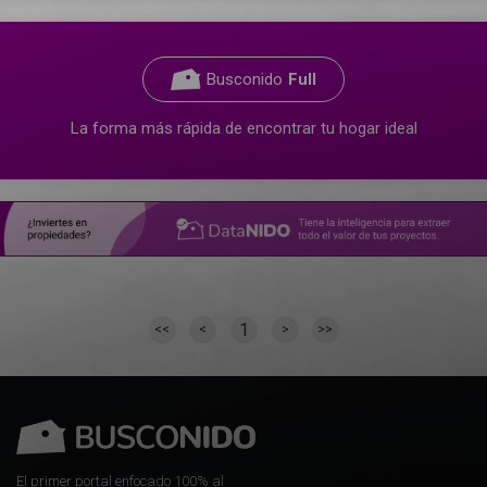
Busconido
Full
La forma más rápida de encontrar tu hogar ideal
1
<<
<
>
>>
El primer portal enfocado 100% al