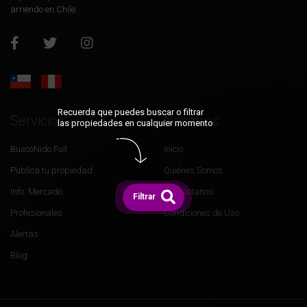
arriendo en Chile.
Recuerda que puedes buscar o filtrar
Servicios
Nosotros
las propiedades en cualquier momento
BuscoNido Full
Inicio
Publica tu propiedad
Quiénes Somos
Info. Mercado
Contáctanos
Filtrar
Profesionales
Condiciones de Uso
Alertas
Blog