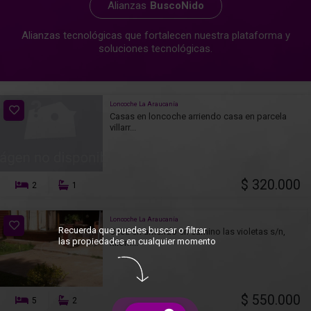
Alianzas
BuscoNido
Alianzas tecnológicas que fortalecen nuestra plataforma y
soluciones tecnológicas.
Loncoche La Araucanía
Casas en loncoche arriendo casa en parcela
villarr...
$ 320.000
2
1
Loncoche La Araucanía
Recuerda que puedes buscar o filtrar
Casa en arriendo en camino las violetas s/n,
las propiedades en cualquier momento
kilóm...
$ 550.000
5
2