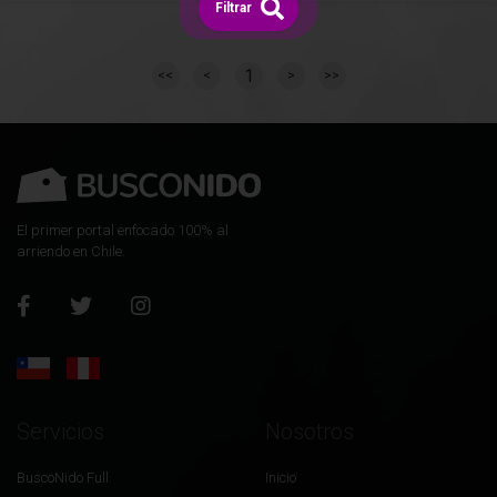
Filtrar
1
<<
<
>
>>
El primer portal enfocado 100% al
arriendo en Chile.
Servicios
Nosotros
BuscoNido Full
Inicio