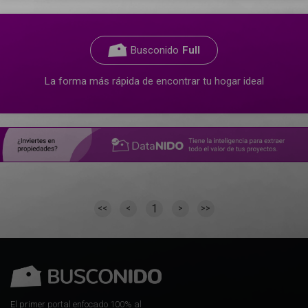
Busconido
Full
La forma más rápida de encontrar tu hogar ideal
1
<<
<
>
>>
El primer portal enfocado 100% al