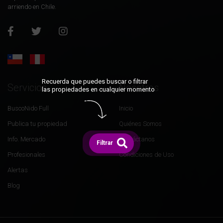
arriendo en Chile.
Recuerda que puedes buscar o filtrar
Servicios
Nosotros
las propiedades en cualquier momento
BuscoNido Full
Inicio
Publica tu propiedad
Quiénes Somos
Info. Mercado
Contáctanos
Filtrar
Profesionales
Condiciones de Uso
Alertas
Blog