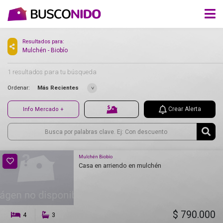
Resultados para:
Mulchén - Biobío
1 resultados para tu búsqueda
Ordenar:
Más Recientes
Crear Alerta
Info Mercado +
Mulchén Biobío
Casa en arriendo en mulchén
$ 790.000
4
3