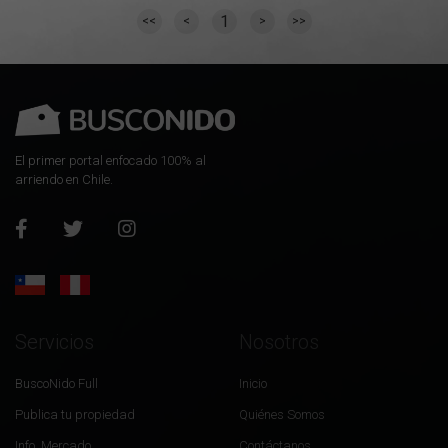
1
<<
<
>
>>
El primer portal enfocado 100% al
arriendo en Chile.
Servicios
Nosotros
BuscoNido Full
Inicio
Publica tu propiedad
Quiénes Somos
Info. Mercado
Contáctanos