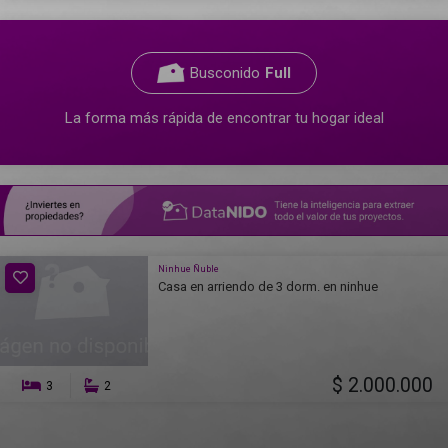
Busconido
Full
La forma más rápida de encontrar tu hogar ideal
Ninhue Ñuble
Casa en arriendo de 3 dorm. en ninhue
$ 2.000.000
3
2