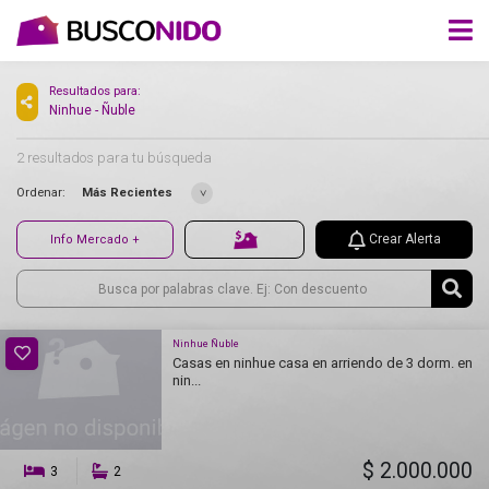
Resultados para:
Ninhue - Ñuble
2 resultados para tu búsqueda
Ordenar:
Más Recientes
Crear Alerta
Info Mercado +
Ninhue Ñuble
Casas en ninhue casa en arriendo de 3 dorm. en
nin...
$ 2.000.000
3
2