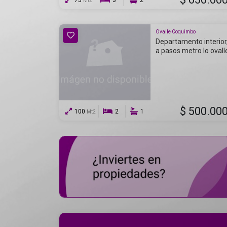
75
3
2
Mt2
Ovalle Coquimbo
Departamento interior
a pasos metro lo ovall
$ 500.00
100
2
1
Mt2