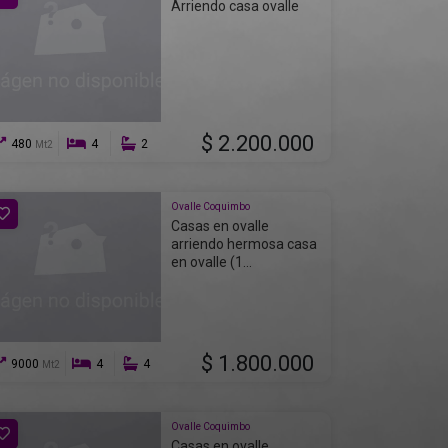
Arriendo casa ovalle
$ 2.200.000
480
4
2
Mt2
Ovalle Coquimbo
Casas en ovalle
arriendo hermosa casa
en ovalle (1...
$ 1.800.000
9000
4
4
Mt2
Ovalle Coquimbo
Casas en ovalle