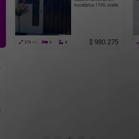
eucaliptus 1100, ovalle
$ 980.275
270
3
4
Mt2
-
0