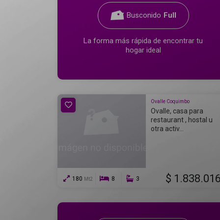
Busconido
Full
La forma más rápida de encontrar tu
hogar ideal
Ovalle Coquimbo
Ovalle, casa para
restaurant , hostal u
otra activ...
$ 1.838.01
180
8
3
Mt2