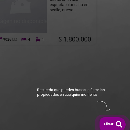
espectacular casa en
ovalle, nueva...
$ 1.800.000
9026
4
4
Mt2
Recuerda que puedes buscar o filtrar las
propiedades en cualquier momento
Filtrar