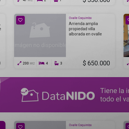
47
2
1
Mt2
Ovalle Coquimbo
,
Arrienda amplia
e
propiedad villa
alborada en ovalle
0
$ 650.000
200
4
3
Mt2
Ovalle Coquimbo