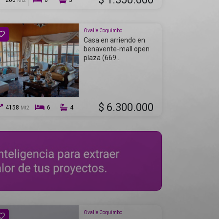
200
6
3
Mt2
Ovalle Coquimbo
Casa en arriendo en
benavente-mall open
plaza (669...
$ 6.300.000
4158
6
4
Mt2
Ovalle Coquimbo