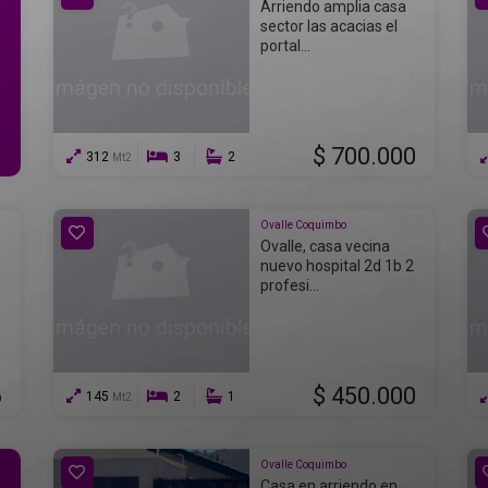
Arriendo amplia casa
sector las acacias el
portal...
$ 700.000
312
3
2
Mt2
Ovalle Coquimbo
Ovalle, casa vecina
nuevo hospital 2d 1b 2
profesi...
6
$ 450.000
145
2
1
Mt2
Ovalle Coquimbo
Casa en arriendo en