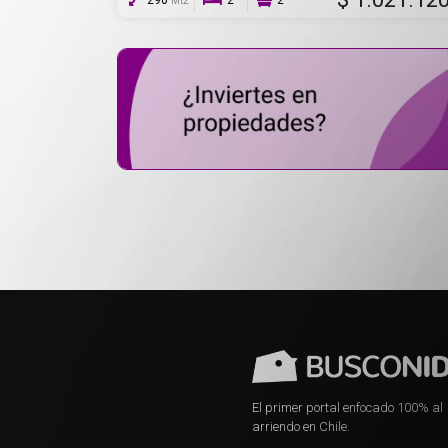
290
2
2
Mt2
El primer portal enfocado 100% al
arriendo en Chile.