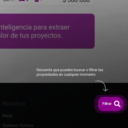
200
4
1
Mt2
Recuerda que puedes buscar o filtrar las
propiedades en cualquier momento
Nosotros
Filtrar
Inicio
Quiénes Somos