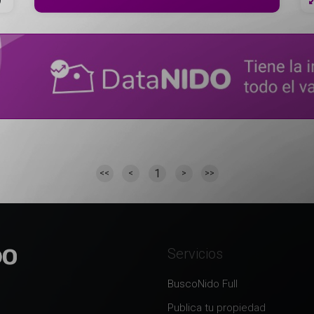
1
<<
<
>
>>
Servicios
BuscoNido Full
Publica tu propiedad