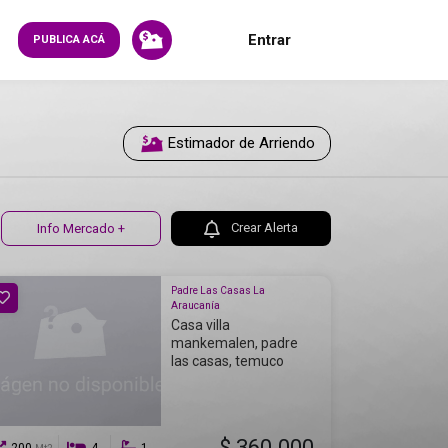
Entrar
PUBLICA ACÁ
Estimador de Arriendo
Crear Alerta
Info Mercado +
Padre Las Casas La
Araucanía
Casa villa
mankemalen, padre
las casas, temuco
$ 360.000