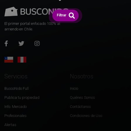
Filtrar
El primer portal enfocado 100% al
arriendo en Chile.
Servicios
Nosotros
BuscoNido Full
Inicio
Publica tu propiedad
Quiénes Somos
Info. Mercado
Contáctanos
Profesionales
Condiciones de Uso
Alertas