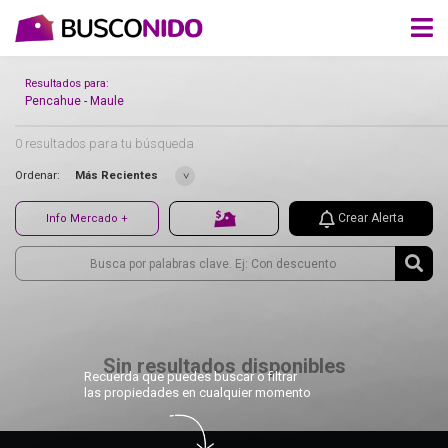
Resultados para:
Pencahue - Maule
0 resultados para tu búsqueda
Ordenar:
Más Recientes
Crear Alerta
Info Mercado +
Sin resultados disponibles
Recuerda que puedes buscar o filtrar
las propiedades en cualquier momento