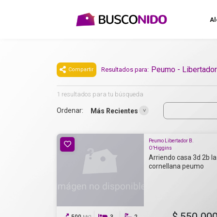
Al
Peumo - Libertador
Resultados para:
Compartir
1 resultados para tu búsqueda
Ordenar:
Más Recientes
Peumo Libertador B.
O’Higgins
Arriendo casa 3d 2b la
cornellana peumo
$ 550.00