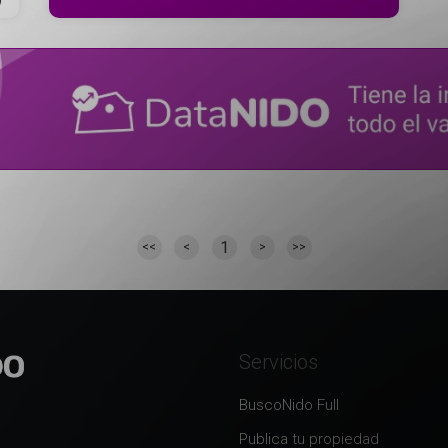
1
<<
<
>
>>
Servicios
BuscoNido Full
Publica tu propiedad