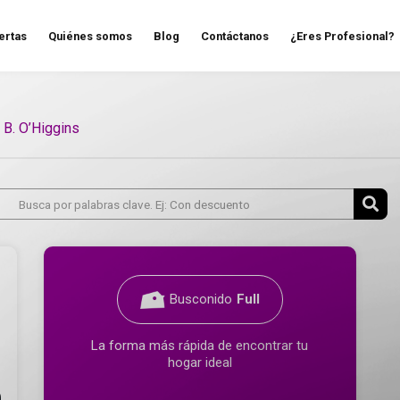
ertas
Quiénes somos
Blog
Contáctanos
¿Eres Profesional?
 B. O’Higgins
Busconido
Full
La forma más rápida de encontrar tu
hogar ideal
0