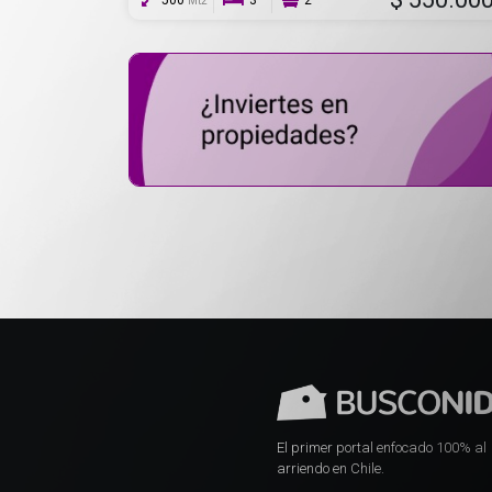
500
3
2
Mt2
El primer portal enfocado 100% al
arriendo en Chile.