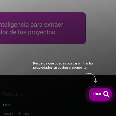
Recuerda que puedes buscar o filtrar las
propiedades en cualquier momento
Nosotros
Filtrar
Inicio
Quiénes Somos