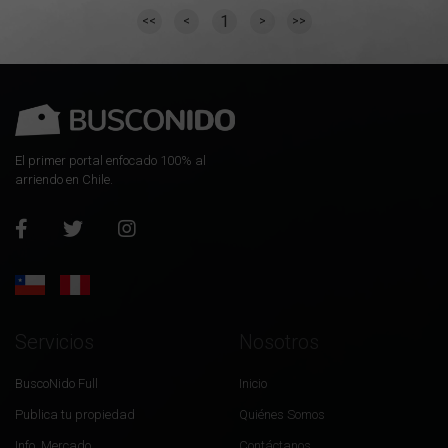
1
<<
<
>
>>
El primer portal enfocado 100% al
arriendo en Chile.
Servicios
Nosotros
BuscoNido Full
Inicio
Publica tu propiedad
Quiénes Somos
Info. Mercado
Contáctanos