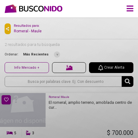
Resultados para:
Romeral - Maule
2 resultados para tu búsqueda
Ordenar:
Más Recientes
Crear Alerta
Info Mercado +
Romeral Maule
El romeral, amplio terreno, amoblada centro de
cur...
$ 700.000
5
3