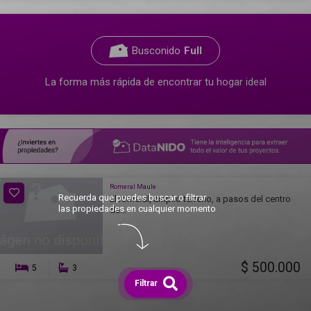
Busconido
Full
La forma más rápida de encontrar tu hogar ideal
Romeral Maule
Recuerda que puedes buscar o filtrar
El romeral, amplio terreno, a pasos del centro
las propiedades en cualquier momento
de...
$ 500.000
5
3
Filtrar