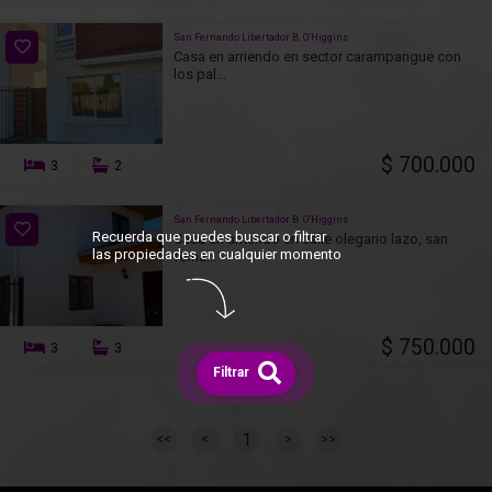
San Fernando Libertador B. O’Higgins
Casa en arriendo en sector carampangue con
los pal...
$ 700.000
3
2
San Fernando Libertador B. O’Higgins
Recuerda que puedes buscar o filtrar
Casa en arriendo en calle olegario lazo, san
las propiedades en cualquier momento
ferna...
$ 750.000
3
3
Filtrar
1
<<
<
>
>>