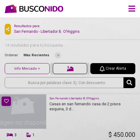
Resultados para:
San Fernando - Libertador B. O’Higgins
14 resultados para tu búsqueda
Ordenar:
Más Recientes
Crear Alerta
Info Mercado +
San Fernando Libertador B. O’Higgins
Casas en san fernando casa de 2 pisos
esquina, 3 d...
$ 450.000
3
1