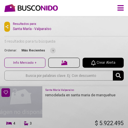
Resultados para:
Santa María - Valparaíso
5 resultados para tu búsqueda
Ordenar:
Más Recientes
Crear Alerta
Info Mercado +
Santa María Valparaíso
remodelada en santa maria de manquehue
$ 5.922.495
4
3