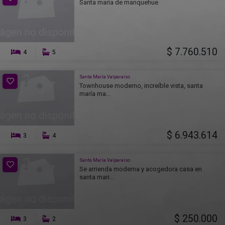
Santa maria de manquehue
$ 7.760.510
4
5
Santa María Valparaíso
Townhouse moderno, increíble vista, santa
maría ma...
$ 6.943.614
3
4
Santa María Valparaíso
Se arrienda moderna y acogedora casa en
santa mari...
$ 250.000
3
2