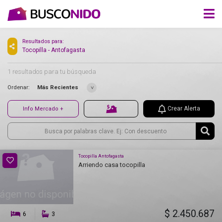
Resultados para:
Tocopilla - Antofagasta
1 resultados para tu búsqueda
Ordenar:
Más Recientes
Crear Alerta
Info Mercado +
Tocopilla Antofagasta
Arriendo casa tocopilla
$ 2.450.687
6
3