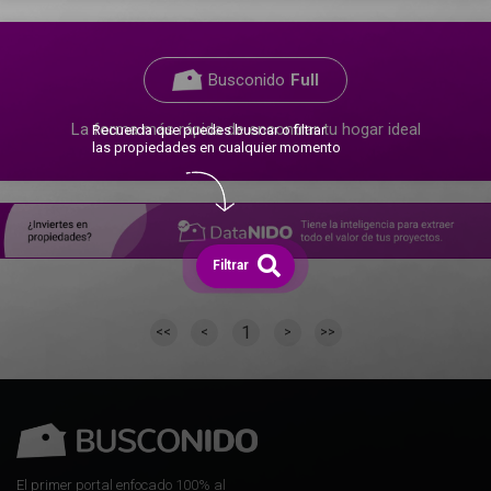
Busconido
Full
La forma más rápida de encontrar tu hogar ideal
Recuerda que puedes buscar o filtrar
las propiedades en cualquier momento
Filtrar
1
<<
<
>
>>
El primer portal enfocado 100% al