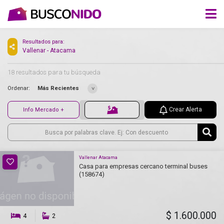
Resultados para:
Vallenar - Atacama
18 resultados para tu búsqueda
Ordenar:
Más Recientes
Crear Alerta
Info Mercado +
Vallenar Atacama
Casa para empresas cercano terminal buses
(158674)
$ 1.600.000
4
2