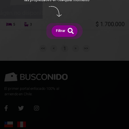
personas a...
$ 1.700.000
5
3
Filtrar
1
<<
<
>
>>
El primer portal enfocado 100% al
arriendo en Chile.