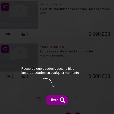
Valparaíso Valparaíso
Casa sin amorblar pasos de mall marina arauco
esta...
$ 590.000
3
1
Valparaíso Valparaíso
Linda casa vista arriendo por noche.
www.mapropied...
Recuerda que puedes buscar o filtrar
las propiedades en cualquier momento
$ 500.000
6
5
2
3
1
<<
<
Filtrar