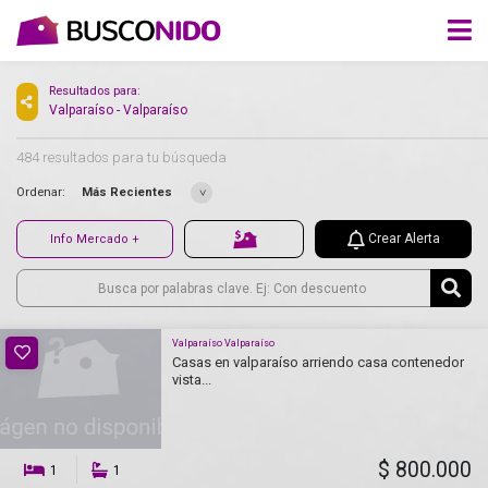
Resultados para:
Valparaíso - Valparaíso
484 resultados para tu búsqueda
Ordenar:
Más Recientes
Crear Alerta
Info Mercado +
Valparaíso Valparaíso
Casas en valparaíso arriendo casa contenedor
vista...
$ 800.000
1
1