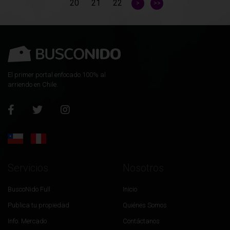
20
21
22
>
>>
El primer portal enfocado 100% al
arriendo en Chile.
Servicios
Nosotros
BuscoNido Full
Inicio
Publica tu propiedad
Quiénes Somos
Info. Mercado
Contáctanos