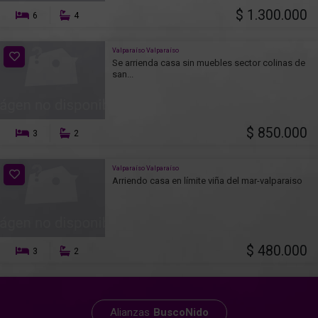
$ 1.300.000
6
4
Valparaíso Valparaíso
Se arrienda casa sin muebles sector colinas de
san...
$ 850.000
3
2
Valparaíso Valparaíso
Arriendo casa en límite viña del mar-valparaiso
$ 480.000
3
2
Alianzas
BuscoNido