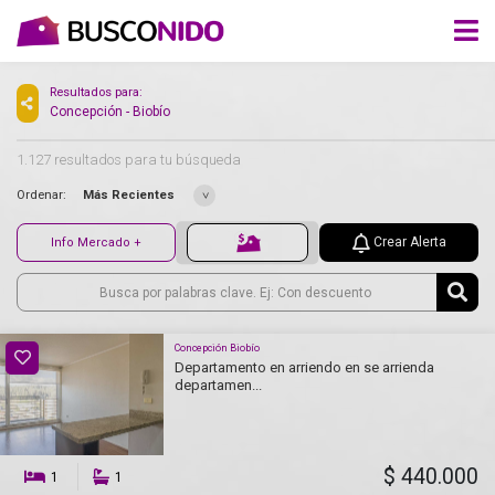
Resultados para:
Concepción - Biobío
1.127 resultados para tu búsqueda
Ordenar:
Más Recientes
Crear Alerta
Info Mercado +
Concepción Biobío
Departamento en arriendo en se arrienda
departamen...
$ 440.000
1
1