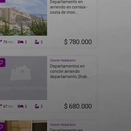
Departamento en
arriendo en cornisa -
costa de mon...
$ 780.000
70
2
2
Mt2
Concón Valparaíso
Departamentos en
concón arriendo
departamento 2hab...
$ 680.000
67
2
2
Mt2
Concón Valparaíso
Departamento en