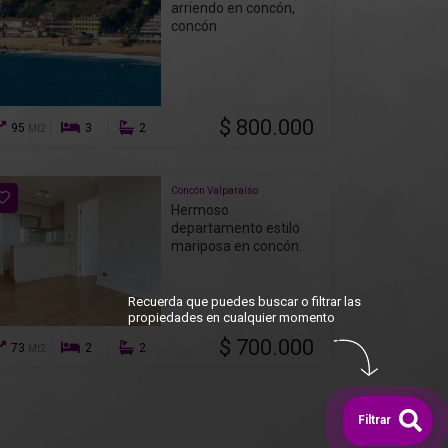
arriendo en concón,
concón
$ 800.000
95
3
2
Mt2
Concón Valparaíso
Hermoso
departamento estilo
mariposa en concón.
Recuerda que puedes buscar o filtrar las
propiedades en cualquier momento
$ 700.000
73
2
2
Mt2
Filtrar