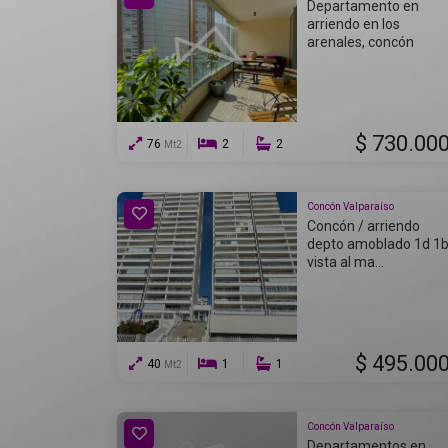
Departamento en
arriendo en los
arenales, concón
$ 730.00
76
2
2
Mt2
Concón Valparaíso
Concón / arriendo
depto amoblado 1d 1
vista al ma...
$ 495.00
40
1
1
Mt2
Concón Valparaíso
Departamentos en