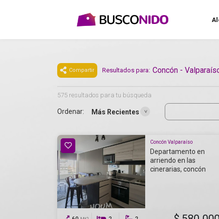
Al
Concón - Valparaís
Resultados para:
Compartir
575 resultados para tu búsqueda
Ordenar:
Más Recientes
Concón Valparaíso
Departamento en
arriendo en las
cinerarias, concón
$ 580.00