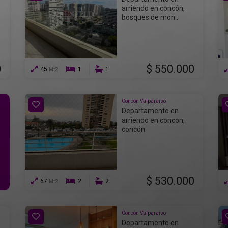
arriendo en concón,
bosques de mon...
0
$ 550.000
45
1
1
Mt2
Concón Valparaíso
Departamento en
arriendo en concon,
concón
$ 530.000
67
2
2
Mt2
Concón Valparaíso
Departamento en