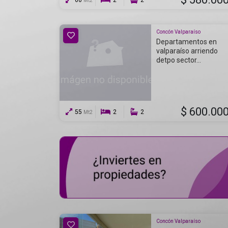
60
2
2
Mt2
Concón Valparaíso
Departamentos en
valparaíso arriendo
detpo sector...
$ 600.00
55
2
2
Mt2
Concón Valparaíso