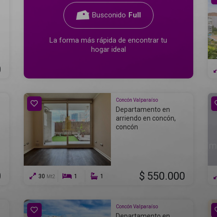
Busconido
Full
La forma más rápida de encontrar tu
hogar ideal
0
Concón Valparaíso
Departamento en
b
arriendo en concón,
concón
0
$ 550.000
30
1
1
Mt2
Concón Valparaíso
Departamento en