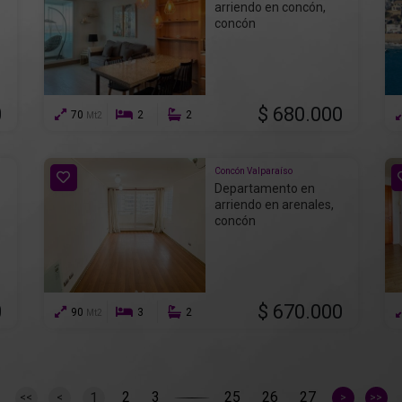
arriendo en concón,
concón
0
$ 680.000
70
2
2
Mt2
Concón Valparaíso
Departamento en
arriendo en arenales,
concón
0
$ 670.000
90
3
2
Mt2
2
3
25
26
27
1
<<
<
>
>>