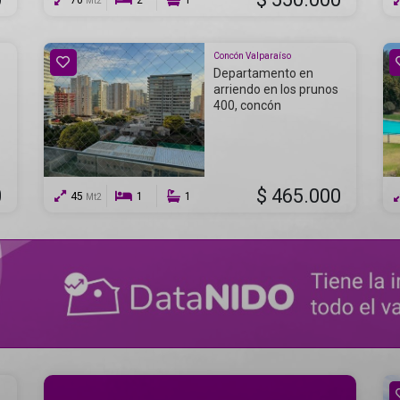
70
2
1
Mt2
Concón Valparaíso
Departamento en
arriendo en los prunos
400, concón
0
$ 465.000
45
1
1
Mt2