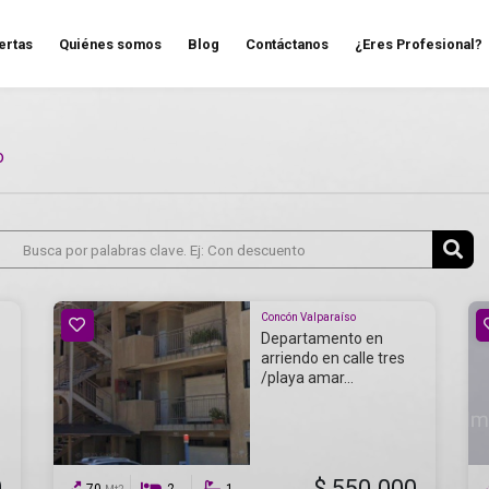
ertas
Quiénes somos
Blog
Contáctanos
¿Eres Profesional?
o
Concón Valparaíso
Departamento en
arriendo en calle tres
/playa amar...
0
$ 550.000