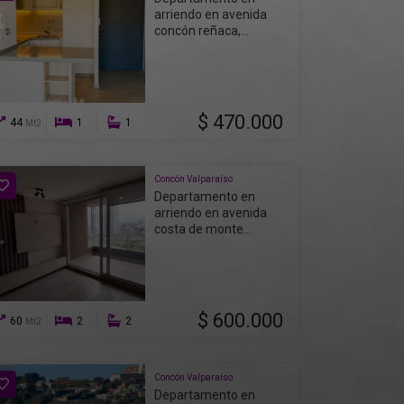
arriendo en avenida
concón reñaca,...
$ 470.000
44
1
1
Mt2
Concón Valparaíso
Departamento en
arriendo en avenida
costa de monte...
$ 600.000
60
2
2
Mt2
Concón Valparaíso
Departamento en