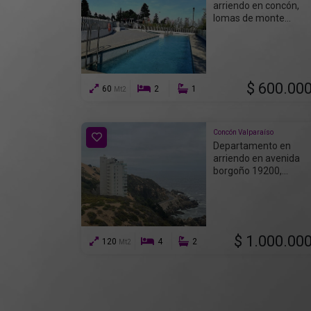
arriendo en concón,
lomas de monte...
$ 600.00
60
2
1
Mt2
Concón Valparaíso
Departamento en
arriendo en avenida
borgoño 19200,...
$ 1.000.00
120
4
2
Mt2