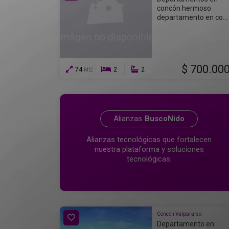
concón hermoso
departamento en co...
$ 700.00
74
2
2
Mt2
Alianzas
BuscoNido
Alianzas tecnológicas que fortalecen
nuestra plataforma y soluciones
tecnológicas.
Concón Valparaíso
Departamento en