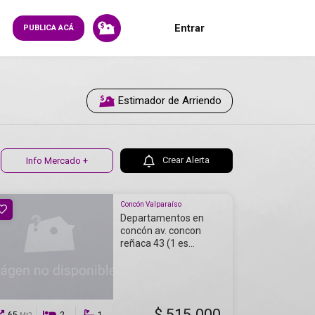
Entrar
PUBLICA ACÁ
Estimador de Arriendo
Crear Alerta
Info Mercado +
Concón Valparaíso
Departamentos en
concón av. concon
reñaca 43 (1 es...
$ 515.000