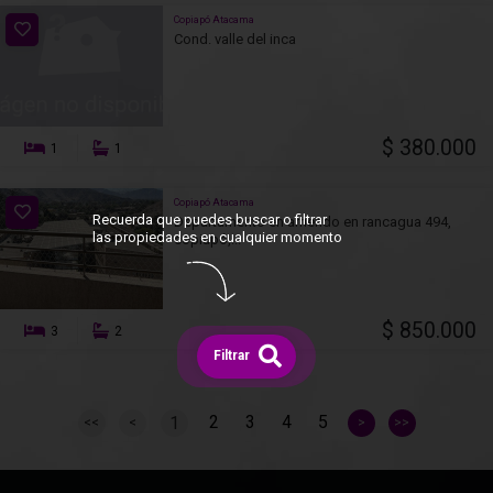
Copiapó Atacama
Cond. valle del inca
$ 380.000
1
1
Copiapó Atacama
Recuerda que puedes buscar o filtrar
Departamento en arriendo en rancagua 494,
las propiedades en cualquier momento
copiapó,...
$ 850.000
3
2
Filtrar
2
3
4
5
1
<<
<
>
>>