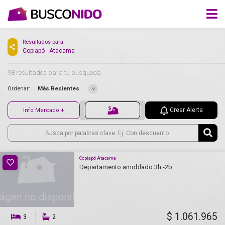
Resultados para:
Copiapó - Atacama
98 resultados para tu búsqueda
Ordenar:
Más Recientes
Crear Alerta
Info Mercado +
Copiapó Atacama
Departamento amoblado 3h -2b
$ 1.061.965
3
2