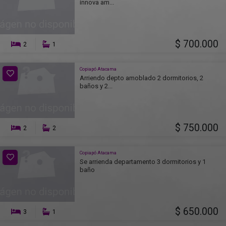
innova am...
$ 700.000
2
1
Copiapó Atacama
Arriendo depto amoblado 2 dormitorios, 2
baños y 2...
$ 750.000
2
2
Copiapó Atacama
Se arrienda departamento 3 dormitorios y 1
baño
$ 650.000
3
1