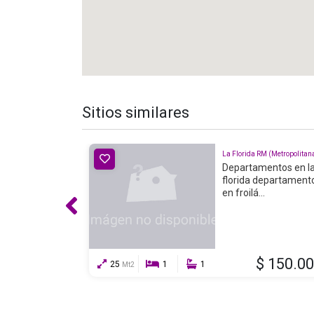
Sitios similares
La Florida RM (Metropolitan
Departamentos en l
florida departament
en froilá...
$ 150.0
25
1
1
Mt2