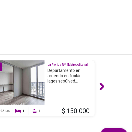
La Florida RM (Metropolitana)
Departamento en
arriendo en froilán
lagos sepúlved...
$ 150.000
25
1
1
36
Mt2
Mt2