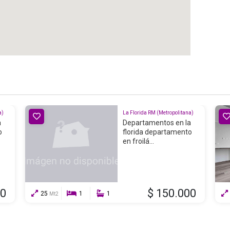
a)
La Florida RM (Metropolitana)
a
Departamentos en la
o
florida departamento
en froilá...
00
$ 150.000
25
1
1
Mt2