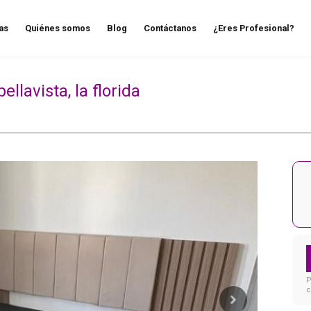
as
Quiénes somos
Blog
Contáctanos
¿Eres Profesional?
lavista, la florida
P
c