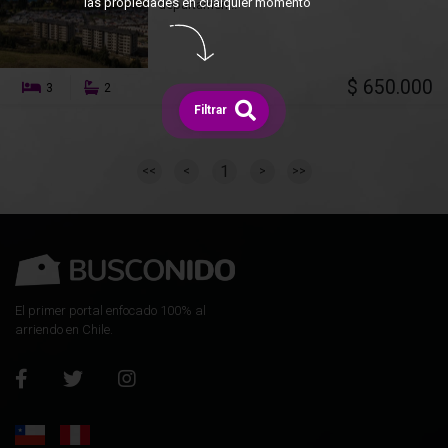
las propiedades en cualquier momento
departamen...
$ 650.000
3
2
Filtrar
1
<<
<
>
>>
El primer portal enfocado 100% al
arriendo en Chile.