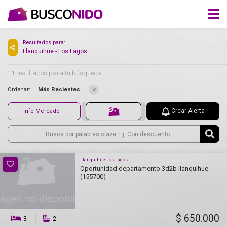
Resultados para:
Llanquihue - Los Lagos
11 resultados para tu búsqueda
Ordenar:
Más Recientes
Crear Alerta
Info Mercado +
Llanquihue Los Lagos
Oportunidad departamento 3d2b llanquihue
(155700)
$ 650.000
3
2