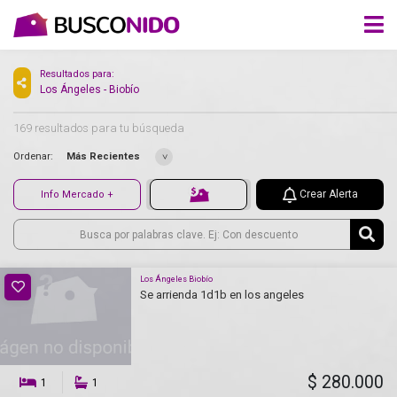
Resultados para:
Los Ángeles - Biobío
169 resultados para tu búsqueda
Ordenar:
Más Recientes
Crear Alerta
Info Mercado +
Los Ángeles Biobío
Se arrienda 1d1b en los angeles
$ 280.000
1
1