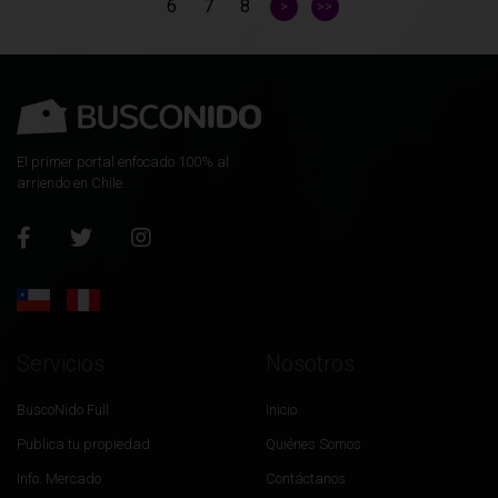
6
7
8
>
>>
El primer portal enfocado 100% al
arriendo en Chile.
Servicios
Nosotros
BuscoNido Full
Inicio
Publica tu propiedad
Quiénes Somos
Info. Mercado
Contáctanos