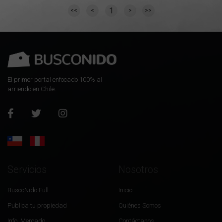
1
<<
<
>
>>
El primer portal enfocado 100% al
arriendo en Chile.
Servicios
Nosotros
BuscoNido Full
Inicio
Publica tu propiedad
Quiénes Somos
Info. Mercado
Contáctanos