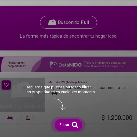
Busconido
Full
La forma más rápida de encontrar tu hogar ideal
Melipilla RM (Metropolitana)
Recuerda que puedes buscar o filtrar
Departamentos en melipilla apartamento full
las propiedades en cualquier momento
equipa...
$ 1.200.000
1
1
Filtrar