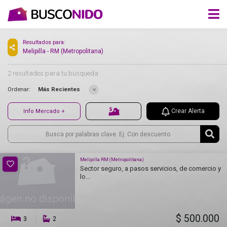
Resultados para:
Melipilla - RM (Metropolitana)
2 resultados para tu búsqueda
Ordenar:
Más Recientes
Crear Alerta
Info Mercado +
Melipilla RM (Metropolitana)
Sector seguro, a pasos servicios, de comercio y
lo...
$ 500.000
3
2