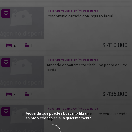
Pedro Aguirre Cerda RM (Metropolitana)
Condominio cerrado con ingreso facial
$ 410.000
2
1
Pedro Aguirre Cerda RM (Metropolitana)
Arriendo departamento 2hab 1ba pedro aguirre
cerda
$ 435.000
2
1
Pedro Aguirre Cerda RM (Metropolitana)
Recuerda que puedes buscar o filtrar
Departamentos en pedro aguirre cerda arriendo
las propiedades en cualquier momento
depa...