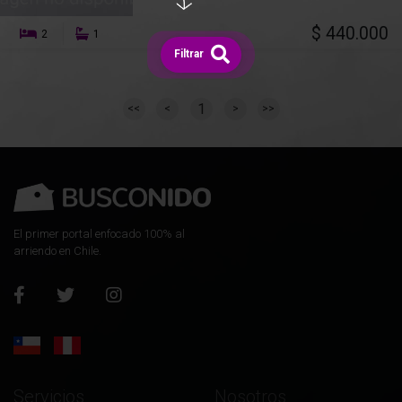
$ 440.000
2
1
Filtrar
1
<<
<
>
>>
El primer portal enfocado 100% al
arriendo en Chile.
Servicios
Nosotros