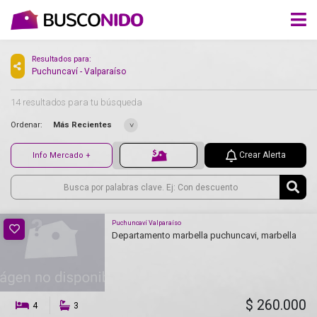
Resultados para:
Puchuncaví - Valparaíso
14 resultados para tu búsqueda
Ordenar:
Más Recientes
Crear Alerta
Info Mercado +
Puchuncaví Valparaíso
Departamento marbella puchuncavi, marbella
$ 260.000
4
3