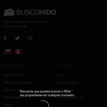
El primer portal enfocado 100% al
arriendo en Chile.
Servicios
Nosotros
BuscoNido Full
Inicio
Publica tu propiedad
Quiénes Somos
Info. Mercado
Contáctanos
Recuerda que puedes buscar o filtrar
las propiedades en cualquier momento
Profesionales
Condiciones de Uso
Alertas