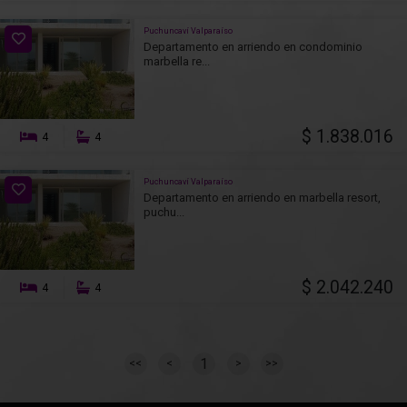
Puchuncaví Valparaíso
Departamento en arriendo en condominio
marbella re...
$ 1.838.016
4
4
Puchuncaví Valparaíso
Departamento en arriendo en marbella resort,
puchu...
$ 2.042.240
4
4
1
<<
<
>
>>