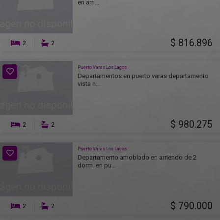
en arri...
$ 816.896
2
2
Puerto Varas Los Lagos
Departamentos en puerto varas departamento
vista n...
$ 980.275
2
2
Puerto Varas Los Lagos
Departamento amoblado en arriendo de 2
dorm. en pu...
$ 790.000
2
2