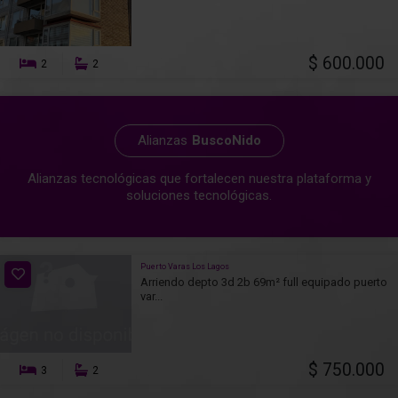
$ 600.000
2
2
Alianzas
BuscoNido
Alianzas tecnológicas que fortalecen nuestra plataforma y
soluciones tecnológicas.
Puerto Varas Los Lagos
Arriendo depto 3d 2b 69m² full equipado puerto
var...
$ 750.000
3
2