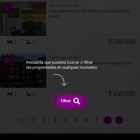
Puerto Varas Los Lagos
Departamento 2d 2b edificio península vista,
puert...
$ 750.000
2
2
Puerto Varas Los Lagos
Recuerda que puedes buscar o filtrar
Arriendo departamento en puerto varas 2d 2b
las propiedades en cualquier momento
$ 650.000
2
2
Filtrar
2
3
5
6
7
1
<<
<
>
>>