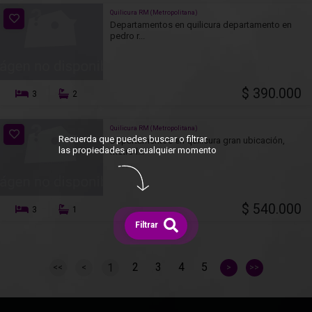
Quilicura RM (Metropolitana)
Departamentos en quilicura departamento en
pedro r...
$ 390.000
3
2
Quilicura RM (Metropolitana)
Recuerda que puedes buscar o filtrar
Departamentos en quilicura gran ubicación,
las propiedades en cualquier momento
metro l...
$ 540.000
3
1
Filtrar
2
3
4
5
1
<<
<
>
>>