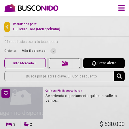
Resultados para:
Quilicura - RM (Metropolitana)
91 resultados para tu búsqueda
Ordenar:
Más Recientes
Crear Alerta
Info Mercado +
Quilicura RM (Metropolitana)
Se arrienda departamento quilicura, valle lo
campi...
$ 530.000
3
2