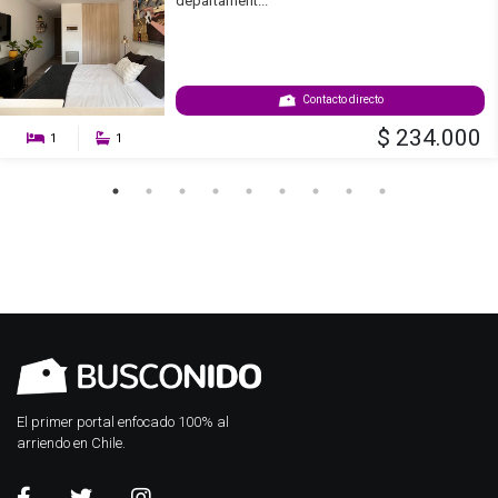
departament...
Contacto directo
$ 234.000
1
1
El primer portal enfocado 100% al
arriendo en Chile.