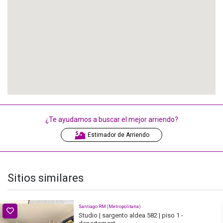
- Sala de estar
- Closets
Además, el edificio ofrece diversas comodidades como:
- Ascensor
- Estacionamiento para visitas
- Recepción
Para disfrutar al máximo del entorno residencial:
¿Te ayudamos a buscar el mejor arriendo?
- Salón de eventos
Estimador de Arriendo
- Lavandería común
- Sala multiuso
Y para garantizar confort y eficiencia:
Sitios similares
- Acceso a internet
- Agua potable
Santiago RM (Metropolitana)
- Gas natural
Studio | sargento aldea 582 | piso 1 -
- Generador eléctrico