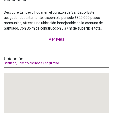
Descubre tu nuevo hogar en el corazón de Santiago! Este
acogedor departamento, disponible por solo $320.000 pesos
mensuales, ofrece una ubicación inmejorable en la comuna de
Santiago. Con 35 m de construcción y 37 m de superficie total,
piso flotante en todo el departamento, cocina aparte, este espacio
Ver Más
es ideal para quienes buscan comodidad y funcionalidad. El
departamento está estratégicamente ubicado cerca de Roberto
Espinosa, en una zona que combina la vibrante vida urbana con la
tranquilidad residencial. Santiago es conocida por su rica oferta
Ubicación
cultural, excelente conectividad y una amplia gama de servicios
Santiago, Roberto espinosa / coquimbo
que facilitan el día a día.
El departamento cuenta con orientación poniente, brindando una
excelente iluminación natural durante las tardes. Incluye 1 baño y
un área privada bien distribuida. Los gastos comunes son
aproximadamente 50,000 pesos. Entre sus características
destacan:
- Balcón
- Cocina