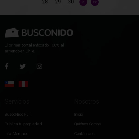
28
29
30
>
>>
El primer portal enfocado 100% al
arriendo en Chile.
Servicios
Nosotros
BuscoNido Full
Inicio
Publica tu propiedad
Quiénes Somos
Info. Mercado
Contáctanos