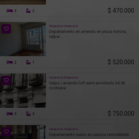
$ 470.000
3
2
Valparaíso Valparaíso
Departamento en arriendo en plaza victoria,
valpar...
$ 520.000
2
1
Valparaíso Valparaíso
Valpo / arriendo loft semi amoblado 3d 3b
cochrane
$ 750.000
3
3
Valparaíso Valparaíso
Departamento nuevo en casona remodelada